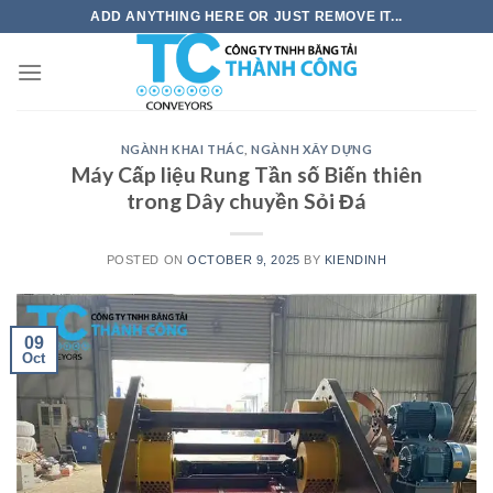
Skip
ADD ANYTHING HERE OR JUST REMOVE IT...
to
content
NGÀNH KHAI THÁC
,
NGÀNH XÂY DỰNG
Máy Cấp liệu Rung Tần số Biến thiên
trong Dây chuyền Sỏi Đá
POSTED ON
OCTOBER 9, 2025
BY
KIENDINH
09
Oct