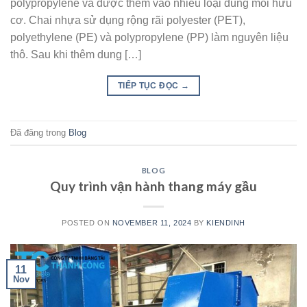
polypropylene và được thêm vào nhiều loại dung môi hữu
cơ. Chai nhựa sử dụng rộng rãi polyester (PET),
polyethylene (PE) và polypropylene (PP) làm nguyên liệu
thô. Sau khi thêm dung […]
TIẾP TỤC ĐỌC
→
Đã đăng trong
Blog
BLOG
Quy trình vận hành thang máy gầu
POSTED ON
NOVEMBER 11, 2024
BY
KIENDINH
11
Nov