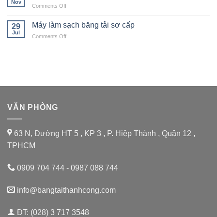
Nov
vận
chuyền
on
Comments Off
quy
chuyển
Sỏi
Quy
trình
cát
Đá
trình
Máy làm sạch băng tải sơ cấp
tái
29
sỏi
vận
Jul
chế
on
Comments Off
hành
chai
Máy
thang
nhựa
làm
máy
thải
sạch
gầu
băng
tải
sơ
cấp
VĂN PHÒNG
63 N, Đường HT 5 , KP 3 , P. Hiệp Thành , Quận 12 ,
TPHCM
0909 704 744 - 0987 088 744
info@bangtaithanhcong.com
ĐT: (028) 3 717 3548