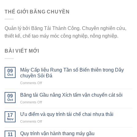
THẾ GIỚI BĂNG CHUYỀN
Quản lý bởi Băng Tải Thành Công. Chuyên nghiên cứu,
thiết kế, chế tạo máy móc công nghiệp, nông nghiệp.
BÀI VIẾT MỚI
Máy Cấp liệu Rung Tần số Biến thiên trong Dây
09
Oct
chuyền Sỏi Đá
on
Comments Off
Máy
Cấp
Băng tải Gầu nâng Xích tấm vận chuyển cát sỏi
09
liệu
Oct
on
Comments Off
Rung
Băng
Tần
tải
Ưu điểm và quy trình tái chế chai nhựa thải
số
17
Gầu
Nov
Biến
on
Comments Off
nâng
thiên
Ưu
Xích
trong
điểm
Quy trình vận hành thang máy gầu
tấm
11
Dây
và