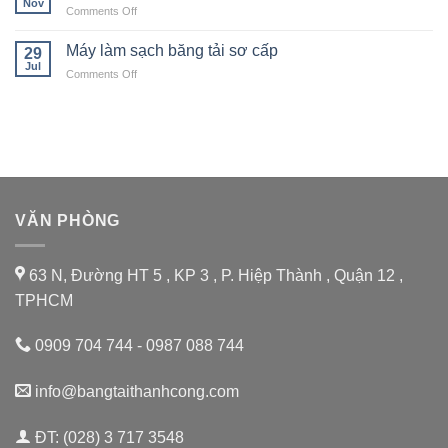
Nov
vận
chuyền
on
Comments Off
quy
chuyển
Sỏi
Quy
trình
cát
Đá
trình
Máy làm sạch băng tải sơ cấp
tái
29
sỏi
vận
Jul
chế
on
Comments Off
hành
chai
Máy
thang
nhựa
làm
máy
thải
sạch
gầu
băng
tải
sơ
cấp
VĂN PHÒNG
63 N, Đường HT 5 , KP 3 , P. Hiệp Thành , Quận 12 ,
TPHCM
0909 704 744 - 0987 088 744
info@bangtaithanhcong.com
ĐT: (028) 3 717 3548