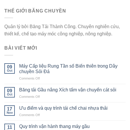
THẾ GIỚI BĂNG CHUYỀN
Quản lý bởi Băng Tải Thành Công. Chuyên nghiên cứu,
thiết kế, chế tạo máy móc công nghiệp, nông nghiệp.
BÀI VIẾT MỚI
Máy Cấp liệu Rung Tần số Biến thiên trong Dây
09
Oct
chuyền Sỏi Đá
on
Comments Off
Máy
Cấp
Băng tải Gầu nâng Xích tấm vận chuyển cát sỏi
09
liệu
Oct
on
Comments Off
Rung
Băng
Tần
tải
Ưu điểm và quy trình tái chế chai nhựa thải
số
17
Gầu
Nov
Biến
on
Comments Off
nâng
thiên
Ưu
Xích
trong
điểm
Quy trình vận hành thang máy gầu
tấm
11
Dây
và