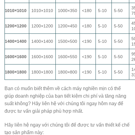
3
1010×1010
1010×1010
1000×350
<180
5-10
5-50
7
4
1200×1200
1200×1200
1200×450
<180
5-10
5-50
1
5
1400×1400
1400×1400
1500×500
<190
5-10
5-50
1
9
1600×1600
1600×1600
1600×550
<190
5-10
5-50
2
1
1800×1800
1800×1800
1800×800
<190
5-10
5-50
3
Bạn có muốn biết thêm về cách máy nghiền mịn có thể
giúp doanh nghiệp của bạn tiết kiệm chi phí và tăng năng
suất không? Hãy liên hệ với chúng tôi ngay hôm nay để
được tư vấn giải pháp phù hợp nhất.
Hãy liên hệ ngay với chúng tôi để được tư vấn thiết kế chế
tạo sản phẩm này: