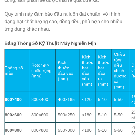
cùng, sản phẩm sẽ được thải ra qua cửa xả.
Quy trình này đảm bảo đầu ra luôn đạt chuẩn, với hình
dạng hạt chất lượng cao, đồng đều, phù hợp cho nhiều
ứng dụng khác nhau.
Bảng Thông Số Kỹ Thuật Máy Nghiền Mịn
Chiều
Kích
Kích
rộng
Kích
thước
thước
Rotor ø ×
điều
Đ
Thông số
thước
hạt
hạt
chiều rộng
chỉnh
v
mẫu
đầu vào
đầu
đầu
(mm)
đường
(t
(mm)
vào
ra
xả
(mm)
(mm)
(mm)
1
800×400
800×400
400×185
<120
5-10
5-50
4
2
800×600
800×600
500×250
<180
5-10
5-50
5
2
800×800
800×800
550×300
<180
5-10
5-50
6