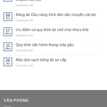
on
Comments Off
Máy
Cấp
Băng tải Gầu nâng Xích tấm vận chuyển cát sỏi
09
liệu
Oct
on
Comments Off
Rung
Băng
Tần
tải
Ưu điểm và quy trình tái chế chai nhựa thải
số
17
Gầu
Nov
Biến
on
Comments Off
nâng
thiên
Ưu
Xích
trong
điểm
Quy trình vận hành thang máy gầu
tấm
11
Dây
và
Nov
vận
chuyền
on
Comments Off
quy
chuyển
Sỏi
Quy
trình
cát
Đá
trình
Máy làm sạch băng tải sơ cấp
tái
29
sỏi
vận
Jul
chế
on
Comments Off
hành
chai
Máy
thang
nhựa
làm
máy
thải
sạch
gầu
băng
tải
sơ
cấp
VĂN PHÒNG