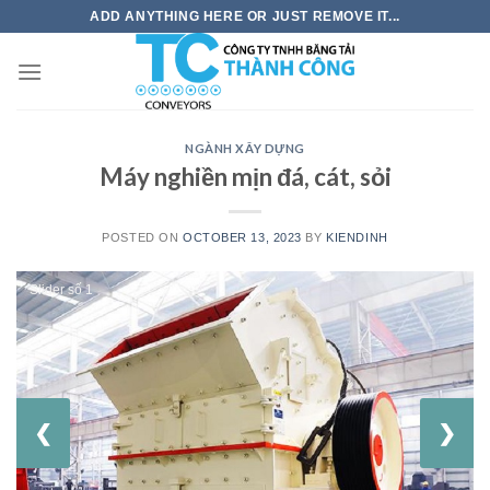
Skip
ADD ANYTHING HERE OR JUST REMOVE IT...
to
content
NGÀNH XÂY DỰNG
Máy nghiền mịn đá, cát, sỏi
POSTED ON
OCTOBER 13, 2023
BY
KIENDINH
Slider số 1
❮
❯