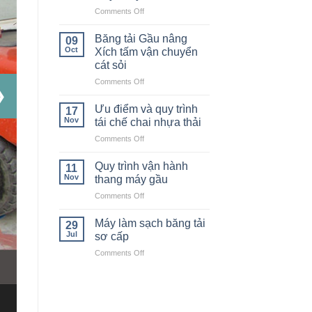
on
Comments Off
Máy
Cấp
Băng tải Gầu nâng
09
liệu
Oct
Xích tấm vận chuyển
Rung
cát sỏi
Tần
on
Comments Off
số
❯
Băng
Biến
tải
thiên
Ưu điểm và quy trình
17
Gầu
trong
Nov
tái chế chai nhựa thải
nâng
Dây
on
Comments Off
Xích
chuyền
Ưu
tấm
Sỏi
điểm
vận
Quy trình vận hành
Đá
11
và
chuyển
Nov
thang máy gầu
quy
cát
on
Comments Off
trình
sỏi
Quy
tái
trình
chế
Máy làm sạch băng tải
29
vận
chai
Jul
sơ cấp
hành
nhựa
on
Comments Off
thang
thải
Máy
máy
làm
gầu
sạch
băng
tải