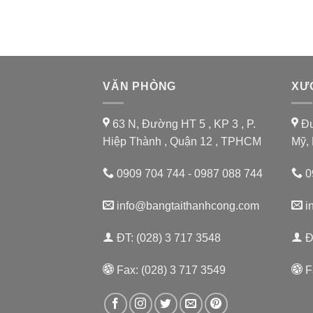
VĂN PHÒNG
XƯ
63 N, Đường HT 5 , KP 3 , P.
Đư
Hiệp Thành , Quận 12 , TPHCM
Mỹ,
0909 704 744 - 0987 088 744
0
info@bangtaithanhcong.com
i
ĐT: (028) 3 717 3548
Đ
Fax: (028) 3 717 3549
F