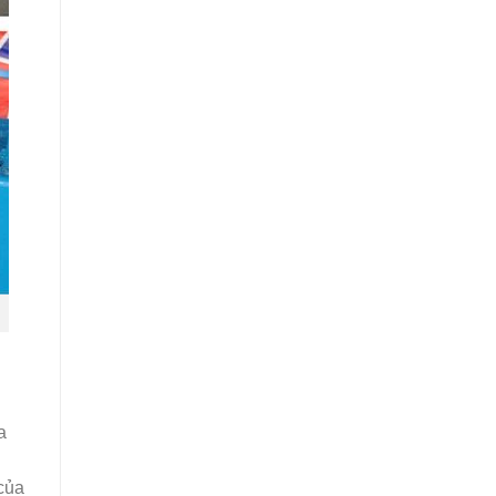
a
của