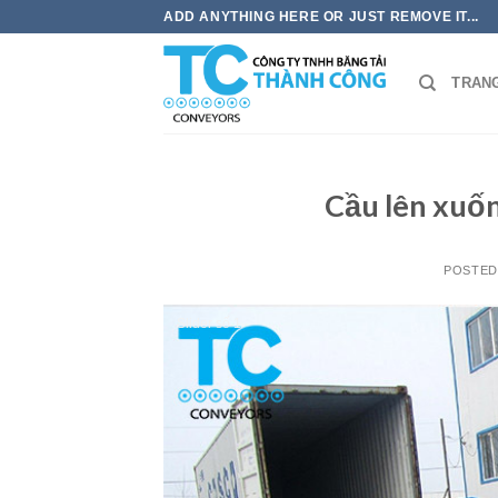
Skip
ADD ANYTHING HERE OR JUST REMOVE IT...
to
content
TRAN
Cầu lên xuố
POSTE
Slider số 1