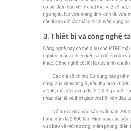
cơ sở đảm bảo xử lý chất thải y tế vô hại, 
ngưng tụ. Nó vừa mang tính kinh tế, vừa ma
còn ít khu đốt rác thải y tế chuyên dụng và
3. Thiết bị và công nghệ tá
Công nghệ này có thể điều chế PTFE thải t
nghiền, mài và thiêu kết, sau đó ép đùn v
khác. Công nghệ cốt lõi là quy trình chuẩn 
Các chỉ số chính: Sử dụng hàng năm 650 
năng 232 kilowatt giờ, tiêu thụ nước 6500
≥ 150, mật độ tương đối 2,1-2,3 g /cm3. Tổ
nhân dân tệ và thời gian thu hồi vốn đầu t
Nó được đưa vào sản xuất năm 2004 và đ
hàng năm là 2.600 tấn. Hiện nay, các sản 
vực bảo vệ môi trường, niêm phong, điện t