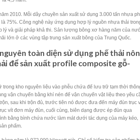
m 2010. Mỗi dây chuyền sản xuất sử dụng 3.000 tấn nhựa p
ện là 75%. Công nghệ này ứng dụng hợp lý nguồn nhựa thải tron
 hợp lý và giải pháp khả thi. Sản lượng bông xơ hàng năm của nư
n mãi lớn ở các vùng tập trung sản xuất bông của Trung Quốc.
 nguyên toàn diện sử dụng phế thải nô
ải để sản xuất profile composite gỗ-
ữ trong kho nguyên liệu vào phễu chứa để lưu trữ tạm thời thôn
ng vận chuyển bằng khí nén để vận chuyển vật liệu theo yêu c
trộn, sau khi trộn đủ, trước tiên nó được đưa đến máy đùn trục v
o trục vít đơn máy đùn, cuối cùng, biên dạng được ép đùn qua
hình bằng bình chứa nước làm mát dưới tác dụng của máy kéo,
 sản phẩm.