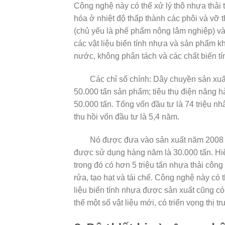
Công nghệ này có thể xử lý thô nhựa thả
hóa ở nhiệt độ thấp thành các phôi và vỡ t
(chủ yếu là phế phẩm nông lâm nghiệp) vào
các vật liệu biến tính nhựa và sản phẩm kh
nước, không phân tách và các chất biến t
Các chỉ số chính: Dây chuyền sản xuất x
50.000 tấn sản phẩm; tiêu thụ điện năng hà
50.000 tấn. Tổng vốn đầu tư là 74 triệu nh
thu hồi vốn đầu tư là 5,4 năm.
Nó được đưa vào sản xuất năm 2008 và 
được sử dụng hàng năm là 30.000 tấn. Hiệ
trong đó có hơn 5 triệu tấn nhựa thải côn
rửa, tạo hạt và tái chế. Công nghệ này có
liệu biến tính nhựa được sản xuất cũng c
thế một số vật liệu mới, có triển vọng thị t