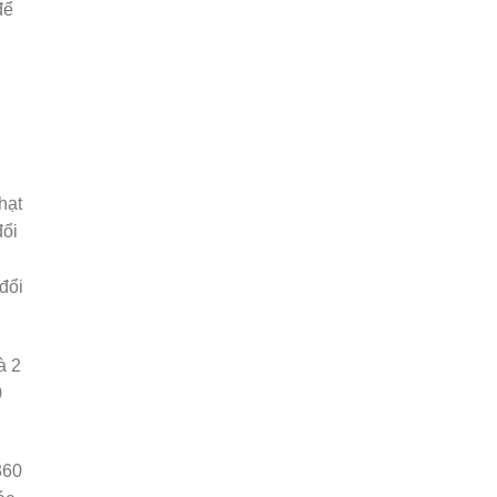
để
hạt
đổi
đổi
à 2
0
360