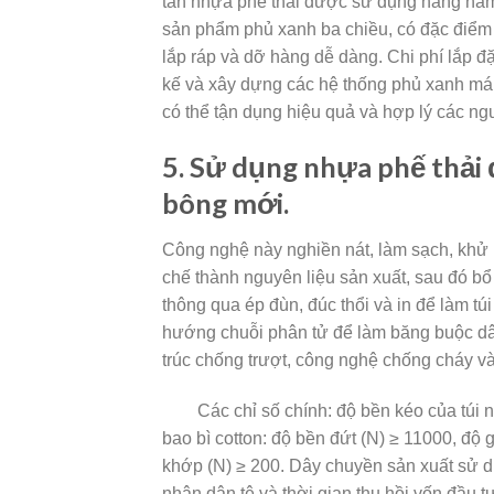
tấn nhựa phế thải được sử dụng hàng năm.
sản phẩm phủ xanh ba chiều, có đặc điểm l
lắp ráp và dỡ hàng dễ dàng. Chi phí lắp đặt 
kế và xây dựng các hệ thống phủ xanh má
có thể tận dụng hiệu quả và hợp lý các ngu
5. Sử dụng nhựa phế thải đ
bông mới.
Công
nghệ này nghiền nát, làm sạch, khử 
chế thành nguyên liệu sản xuất, sau đó bổ 
thông qua ép đùn, đúc thổi và in để làm 
hướng chuỗi phân tử để làm băng buộc dây 
trúc chống trượt, công nghệ chống cháy v
Các chỉ số chính: độ bền kéo của túi nhự
bao bì cotton: độ bền đứt (N) ≥ 11000, độ 
khớp (N) ≥ 200. Dây chuyền sản xuất sử dụ
nhân dân tệ và thời gian thu hồi vốn đầu t