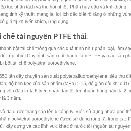
tiếp tục phân tách và thu hồi nhiệt. Phân hủy dầu và khí không
ng tính kỹ thuật, mang lại lợi ích đặc biệt rõ ràng ở những vùn
 có giá trị khuyến khích, ứng dụng.
i chế tài nguyên PTFE thải.
hành bột tái chế thông qua các quá trình như phân loại, làm sạ
à đúc ép nhiệt.Quy trình sản xuất thanh, tấm PTFE và các sản p
bị bột tái chế polytetrafluoroethylene.
tấn dây chuyền sản xuất polytetrafluoroethylene, tiêu thụ đi
 tấn; độ bền kéo của sản phẩm (MPa) ≥ 15, độ giãn dài khi đứt (
ng vốn đầu tư là 6 triệu nhân dân tệ, lợi nhuận hàng năm là 2 tr
ư là 3 năm.
ã được thăng cấp lên 6 công ty. Việc sử dụng nhựa phế th
phẩm polytetrafluoroethylene được sử dụng rộng rãi trong các l
ử, xây dựng và các lĩnh vực khác ở nước tôi (nguồn tài nguyên