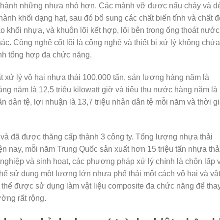
i thành những nhựa nhỏ hơn. Các mảnh vỡ được nấu chảy và d
hành khối dạng hạt, sau đó bổ sung các chất biến tính và chất 
 khối nhựa, và khuôn lõi kết hợp, lõi bên trong ống thoát nước
ác. Công nghệ cốt lõi là công nghệ và thiết bị xử lý không chứa
ính tổng hợp đa chức năng.
ử lý vô hại nhựa thải 100.000 tấn, sản lượng hàng năm là
ng năm là 12,5 triệu kilowatt giờ và tiêu thụ nước hàng năm là
ân dân tệ, lợi nhuận là 13,7 triệu nhân dân tệ mỗi năm và thời g
đã được thăng cấp thành 3 công ty. Tổng lượng nhựa thải
n nay, mỗi năm Trung Quốc sản xuất hơn 15 triệu tấn nhựa thải
g nghiệp và sinh hoạt, các phương pháp xử lý chính là chôn lấp 
 thể sử dụng một lượng lớn nhựa phế thải một cách vô hại và vậ
ó thể được sử dụng làm vật liệu composite đa chức năng để tha
rường rất rộng.