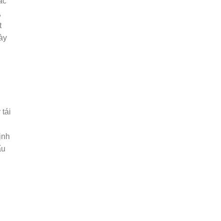
ác
,
t
ày
 tái
ịnh
ấu