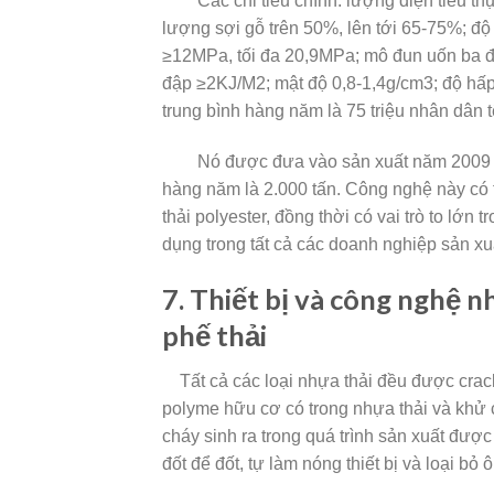
Các chỉ tiêu chính: lượng điện tiêu thụ 
lượng sợi gỗ trên 50%, lên tới 65-75%; 
≥12MPa, tối đa 20,9MPa; mô đun uốn ba 
đập ≥2KJ/M2; mật độ 0,8-1,4g/cm3; độ hấp 
trung bình hàng năm là 75 triệu nhân dân tệ
Nó được đưa vào sản xuất năm 2009 và đ
hàng năm là 2.000 tấn. Công nghệ này có
thải polyester, đồng thời có vai trò to lớn 
dụng trong tất cả các doanh nghiệp sản xuất
7. Thiết bị và công nghệ n
phế thải
Tất cả các loại nhựa thải đều được crack
polyme hữu cơ có trong nhựa thải và khử 
cháy sinh ra trong quá trình sản xuất được 
đốt để đốt, tự làm nóng thiết bị và loại bỏ 