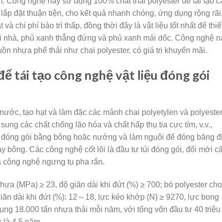
 Công nghệ này sử dụng 100% chất thải polyester để tái tạo c
ắp đặt thuận tiện, cho kết quả nhanh chóng, ứng dụng rộng rãi
và chi phí bảo trì thấp, đồng thời đây là vật liệu tốt nhất để thiế
i nhà, phủ xanh thẳng đứng và phủ xanh mái dốc. Công nghệ n
ồn nhựa phế thải như chai polyester, có giá trị khuyến mãi.
ể tái tạo công nghệ vật liệu đóng gói
nước, tạo hạt và làm đặc các mảnh chai polyetylen và polyester
sung các chất chống lão hóa và chất hấp thụ tia cực tím, v.v.,
túi đóng gói bằng bông hoặc nướng và làm nguội để đóng băng đ
bông. Các công nghệ cốt lõi là đầu tư túi đóng gói, đổi mới c
à công nghệ ngưng tụ pha rắn.
a (MPa) ≥ 23, độ giãn dài khi đứt (%) ≥ 700; bó polyester cho
giãn dài khi đứt (%): 12～18, lực kéo khớp (N) ≥ 9270, lực bong
ng 18.000 tấn nhựa thải mỗi năm, với tổng vốn đầu tư 40 triệu
ư là 4,5 năm.