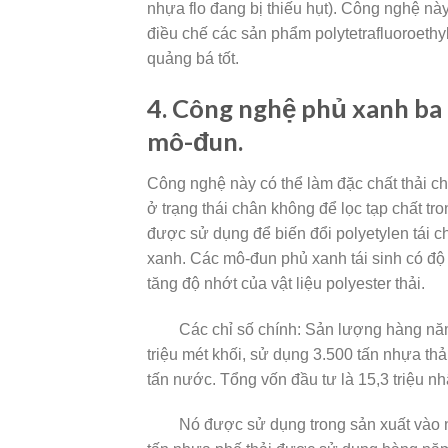
nhựa flo đang bị thiếu hụt). Công nghệ này
điều chế các sản phẩm polytetrafluoroethyle
quảng bá tốt.
4. Công nghệ phủ xanh ba 
mô-đun.
Công
nghệ này có thể làm đặc chất thải ch
ở trạng thái chân không để lọc tạp chất t
được sử dụng để biến đổi polyetylen tái 
xanh. Các mô-đun phủ xanh tái sinh có độ 
tăng độ nhớt của vật liệu polyester thải.
Các chỉ số chính: Sản lượng hàng năm c
triệu mét khối, sử dụng 3.500 tấn nhựa thải
tấn nước. Tổng vốn đầu tư là 15,3 triệu nh
Nó được sử dụng trong sản xuất vào nă