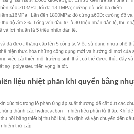
hàng năm là 972.000 kilowatt giờ. Chỉ số kiểm tra sản phẩm: 
độ bền kéo ≥10MPa, tối đa 13,1MPa; cường độ uốn ba điểm
điểm ≥16MPa , Lên đến 1800MPa; độ cứng ≥60D; cường độ va
thụ độ ẩm 2%. Tổng vốn đầu tư là 30 triệu nhân dân tệ, thu nh
 và lợi nhuận là 5 triệu nhân dân tệ.
ã được thăng cấp lên 5 công ty. Việc sử dụng nhựa phế th
 thể hiện thực hóa những công dụng mới và hướng đi mới của 
trong việc cải thiện môi trường sinh thái, có thể được thúc đẩy và
 sợi polyester. triển vọng là tốt.
hiên liệu nhiệt phân khí quyển bằng nh
in xúc tác trong lò phản ứng áp suất thường để cắt đứt các ch
chúng thành các hydrocacbon – nhiên liệu phân tử thấp. Khí dễ
thu hồi bằng thiết bị thu hồi khí, ổn định và vận chuyển đến đầu
ô nhiễm thứ cấp.