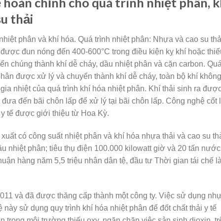
ệ hoàn chỉnh cho quá trình nhiệt phân, k
su thải
nhiệt phân và khí hóa. Quá trình nhiệt phân: Nhựa và cao su thả
ế được đun nóng đến 400-600°C trong điều kiện kỵ khí hoặc thiế
yển chúng thành khí dễ cháy, dầu nhiệt phân và cặn carbon. Qu
 phân được xử lý và chuyển thành khí dễ cháy, toàn bộ khí khôn
ia nhiệt của quá trình khí hóa nhiệt phân. Khí thải sinh ra đượ
c đưa đến bãi chôn lấp để xử lý tại bãi chôn lấp. Công nghệ cốt l
 y tế được giới thiệu từ Hoa Kỳ.
t có công suất nhiệt phân và khí hóa nhựa thải và cao su th
ầu nhiệt phân; tiêu thụ điện 100.000 kilowatt giờ và 20 tấn nước
nhuận hàng năm 5,5 triệu nhân dân tệ, đầu tư Thời gian tái chế l
 và đã được thăng cấp thành một công ty. Việc sử dụng nh
này sử dụng quy trình khí hóa nhiệt phân để đốt chất thải y tế
n trong môi trường thiếu oxy, ngăn chặn việc sản sinh dioxin, tr