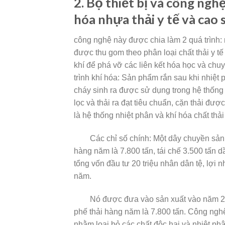
2. Bộ thiết bị và công ngh
hóa nhựa thải y tế và cao 
công nghệ này được chia làm 2 quá trình: 
được thu gom theo phân loại chất thải y t
khí để phá vỡ các liên kết hóa học và chu
trình khí hóa: Sản phẩm rắn sau khi nhiệt
cháy sinh ra được sử dụng trong hệ thống g
lọc và thải ra đạt tiêu chuẩn, cặn thải đượ
là hệ thống nhiệt phân và khí hóa chất thải
Các chỉ số chính: Một dây chuyền sản xuấ
hàng năm là 7.800 tấn, tái chế 3.500 tấn d
tổng vốn đầu tư 20 triệu nhân dân tệ, lợi 
năm.
Nó được đưa vào sản xuất vào năm 2011
phế thải hàng năm là 7.800 tấn. Công nghệ 
nhằm loại bỏ các chất độc hại và nhiệt phâ