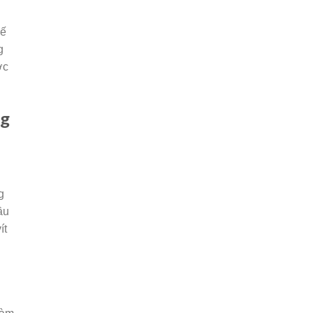
hế
g
ớc
ng
g
ầu
ít