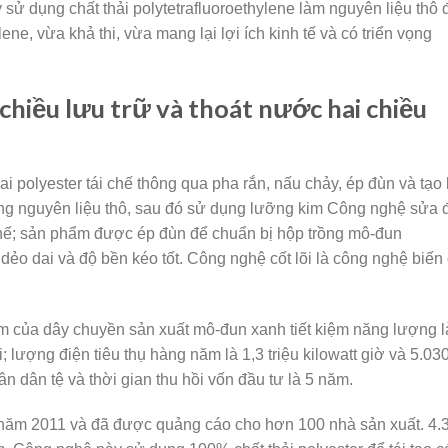
 sử dụng chất thải polytetrafluoroethylene làm nguyên liệu thô 
ne, vừa khả thi, vừa mang lại lợi ích kinh tế và có triển vọng
chiều lưu trữ và thoát nước hai chiều
ai polyester tái chế thông qua pha rắn, nấu chảy, ép đùn và tạo 
rong nguyên liệu thô, sau đó sử dụng lưỡng kim Công nghệ sửa 
chế; sản phẩm được ép đùn để chuẩn bị hộp trồng mô-đun
dẻo dai và độ bền kéo tốt. Công nghệ cốt lõi là công nghệ biến 
ủa dây chuyền sản xuất mô-đun xanh tiết kiệm năng lượng l
; lượng điện tiêu thụ hàng năm là 1,3 triệu kilowatt giờ và 5.03
ân dân tệ và thời gian thu hồi vốn đầu tư là 5 năm.
m 2011 và đã được quảng cáo cho hơn 100 nhà sản xuất. 4.