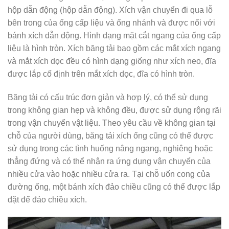
hộp dẫn động (hộp dẫn động). Xích vận chuyển đi qua lỗ
bên trong của ống cấp liệu và ống nhánh và được nối với
bánh xích dẫn động. Hình dạng mặt cắt ngang của ống cấp
liệu là hình tròn. Xích băng tải bao gồm các mắt xích ngang
và mắt xích dọc đều có hình dạng giống như xích neo, đĩa
được lắp cố định trên mắt xích dọc, đĩa có hình tròn.
Băng tải có cấu trúc đơn giản và hợp lý, có thể sử dụng
trong không gian hẹp và không đều, được sử dụng rộng rãi
trong vận chuyển vật liệu. Theo yêu cầu về không gian tại
chỗ của người dùng, băng tải xích ống cũng có thể được
sử dụng trong các tình huống nâng ngang, nghiêng hoặc
thẳng đứng và có thể nhận ra ứng dụng vận chuyển của
nhiều cửa vào hoặc nhiều cửa ra. Tại chỗ uốn cong của
đường ống, một bánh xích đảo chiều cũng có thể được lắp
đặt để đảo chiều xích.