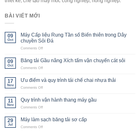
thiết kế, chế tạo máy móc công nghiệp, nông nghiệp.
BÀI VIẾT MỚI
Máy Cấp liệu Rung Tần số Biến thiên trong Dây
09
Oct
chuyền Sỏi Đá
on
Comments Off
Máy
Cấp
Băng tải Gầu nâng Xích tấm vận chuyển cát sỏi
09
liệu
Oct
on
Comments Off
Rung
Băng
Tần
tải
Ưu điểm và quy trình tái chế chai nhựa thải
số
17
Gầu
Nov
Biến
on
Comments Off
nâng
thiên
Ưu
Xích
trong
điểm
Quy trình vận hành thang máy gầu
tấm
11
Dây
và
Nov
vận
chuyền
on
Comments Off
quy
chuyển
Sỏi
Quy
trình
cát
Đá
trình
Máy làm sạch băng tải sơ cấp
tái
29
sỏi
vận
Jul
chế
on
Comments Off
hành
chai
Máy
thang
nhựa
làm
máy