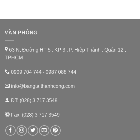
thải
sạch
gầu
băng
tải
sơ
cấp
VĂN PHÒNG
63 N, Đường HT 5 , KP 3 , P. Hiệp Thành , Quận 12 ,
TPHCM
0909 704 744 - 0987 088 744
info@bangtaithanhcong.com
ĐT: (028) 3 717 3548
Fax: (028) 3 717 3549