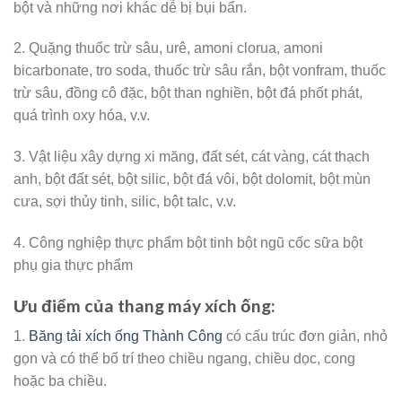
bột và những nơi khác dễ bị bụi bẩn.
2. Quặng thuốc trừ sâu, urê, amoni clorua, amoni
bicarbonate, tro soda, thuốc trừ sâu rắn, bột vonfram, thuốc
trừ sâu, đồng cô đặc, bột than nghiền, bột đá phốt phát,
quá trình oxy hóa, v.v.
3. Vật liệu xây dựng xi măng, đất sét, cát vàng, cát thạch
anh, bột đất sét, bột silic, bột đá vôi, bột dolomit, bột mùn
cưa, sợi thủy tinh, silic, bột talc, v.v.
4. Công nghiệp thực phẩm bột tinh bột ngũ cốc sữa bột
phụ gia thực phẩm
Ưu điểm của thang máy xích ống:
1.
Băng tải xích ống Thành Công
có cấu trúc đơn giản, nhỏ
gọn và có thể bố trí theo chiều ngang, chiều dọc, cong
hoặc ba chiều.