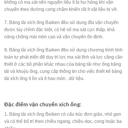
không có ma sát nên nguyên liệu ít bị hư hỏng khi vận
chuyển theo đường cong chậm khiến rất ít vật liệu bị vỡ.
7. Băng tải xích ống Baiken đều sử dụng đĩa vận chuyển
được tùy chỉnh đặc biệt, có hệ số ma sát cực thấp, khả
năng chống mài mòn cao và vận chuyển ổn định.
8. Băng tải xích ống Baiken đều sử dụng chương trình tính
toán tự phát triển để duy trì lực ma sát tĩnh và lực căng cần
thiết ở các bộ phận khác nhau của băng tải như ống băng
tải và khuỷu ống, cung cấp thông tin cho việc thiết kế băng
tải xích ống ít ồn và ít hao mòn . dữ liệu.
Đặc điểm vận chuyển xích ống:
1. Băng tải xích ống Beiken có cấu trúc đơn giản, nhỏ gọn
và có thể bố trí theo chiều ngang, chiều dọc, cong hoặc ba