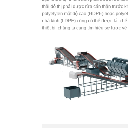
thải đô thị phải được rửa cẩn thận trước
polyetylen mật độ cao (HDPE) hoặc poly
nhà kính (LDPE) cũng có thể được tái chế.
thiết bị, chúng ta cùng tìm hiểu sơ lược về 