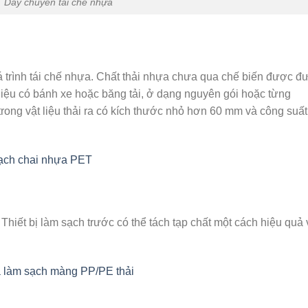
Dây chuyền tái chế nhựa
 trình tái chế nhựa. Chất thải nhựa chưa qua chế biến được đ
iệu có bánh xe hoặc băng tải, ở dạng nguyên gói hoặc từng
rong vật liệu thải ra có kích thước nhỏ hơn 60 mm và công suấ
sạch chai nhựa PET
Thiết bị làm sạch trước có thể tách tạp chất một cách hiệu quả 
 làm sạch màng PP/PE thải