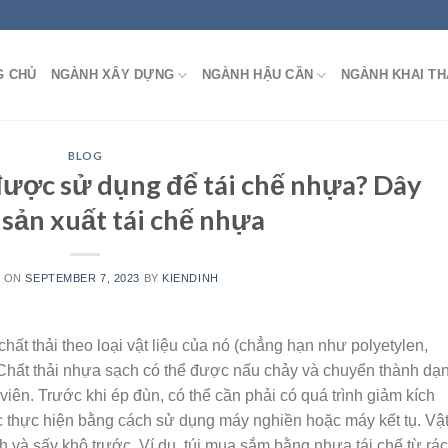
G CHỦ
NGÀNH XÂY DỰNG
NGÀNH HẬU CẦN
NGÀNH KHAI TH
BLOG
được sử dụng để tái chế nhựa? Dây
sản xuất tái chế nhựa
D ON
SEPTEMBER 7, 2023
BY
KIENDINH
hất thải theo loại vật liệu của nó (chẳng hạn như polyetylen,
. Chất thải nhựa sạch có thể được nấu chảy và chuyển thành dạ
iên. Trước khi ép đùn, có thể cần phải có quá trình giảm kích
 thực hiện bằng cách sử dụng máy nghiền hoặc máy kết tụ. Vậ
 và sấy khô trước. Ví dụ, túi mua sắm bằng nhựa tái chế từ rác