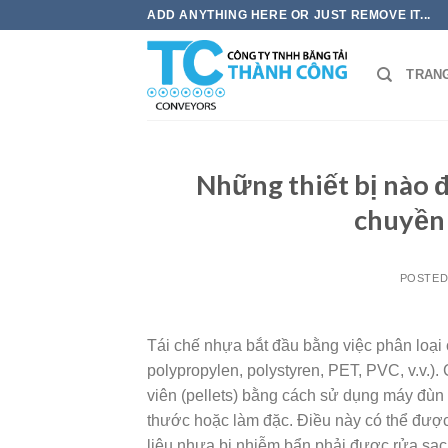
Skip
ADD ANYTHING HERE OR JUST REMOVE IT...
to
content
TRAN
Những thiết bị nào 
chuyền 
POSTE
Tái chế nhựa bắt đầu bằng việc phân loại c
polypropylen, polystyren, PET, PVC, v.v.)
viên (pellets) bằng cách sử dụng máy đùn v
thước hoặc làm đặc. Điều này có thể được
liệu nhựa bị nhiễm bẩn phải được rửa sạch