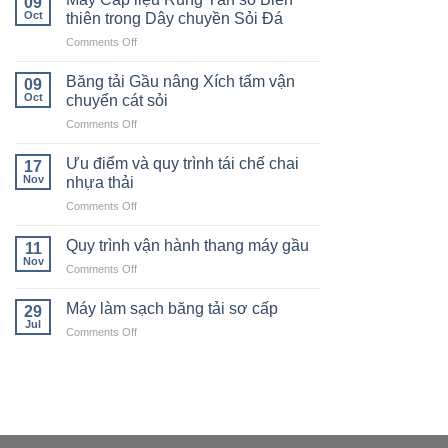
09
Oct
thiên trong Dây chuyền Sỏi Đá
on
Comments Off
Máy
Cấp
Băng tải Gầu nâng Xích tấm vận
09
liệu
Oct
chuyển cát sỏi
Rung
on
Comments Off
Tần
Băng
số
tải
Biến
Ưu điểm và quy trình tái chế chai
17
Gầu
thiên
Nov
nhựa thải
nâng
trong
on
Comments Off
Xích
Dây
Ưu
tấm
chuyền
điểm
vận
Quy trình vận hành thang máy gầu
Sỏi
11
và
chuyển
Nov
Đá
on
Comments Off
quy
cát
Quy
trình
sỏi
trình
Máy làm sạch băng tải sơ cấp
tái
29
vận
Jul
chế
on
Comments Off
hành
chai
Máy
thang
nhựa
làm
máy
thải
sạch
gầu
băng
tải
sơ